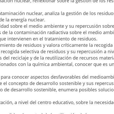
ación nuclear, reflexionar sobre la gestión de los res
ntaminación nuclear, analiza la gestión de los residu
de la energía nuclear.
tividad sobre el medio ambiente y su repercusión sobr
s de la contaminación radiactiva sobre el medio ambie
que intervienen en el tratamiento de residuos.
amiento de residuos y valora críticamente la recogida
recogida selectiva de residuos y su repercusión a nive
 del reciclaje y de la reutilización de recursos materi
lacionados con la química ambiental, conocer que es 
o para conocer aspectos desfavorables del medioambi
re el concepto de desarrollo sostenible y sus repercu
epto de desarrollo sostenible, enumera posibles soluc
ción, a nivel del centro educativo, sobre la necesidad