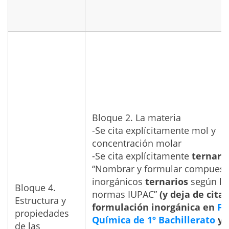
Bloque 2. La materia
-Se cita explícitamente mol y
concentración molar
-Se cita explícitamente
ternari
“Nombrar y formular compuest
inorgánicos
ternarios
según la
Bloque 4.
normas IUPAC”
(y deja de cita
Estructura y
formulación inorgánica en
Fí
propiedades
Química de 1º Bachillerato
y 
de las