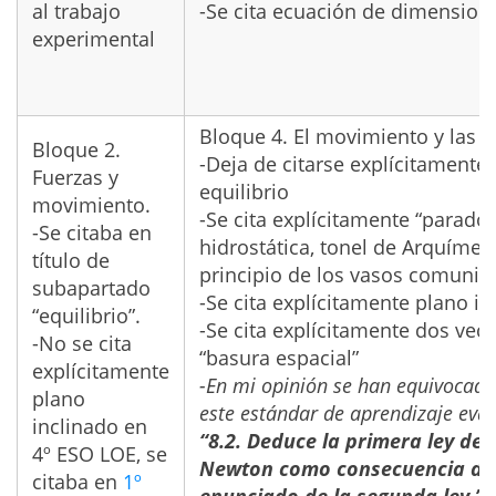
al trabajo
-Se cita ecuación de dimension
experimental
Bloque 4. El movimiento y las f
Bloque 2.
-Deja de citarse explícitamente
Fuerzas y
equilibrio
movimiento.
-Se cita explícitamente “paradoj
-Se citaba en
hidrostática, tonel de Arquímed
título de
principio de los vasos comunic
subapartado
-Se cita explícitamente plano in
“equilibrio”.
-Se cita explícitamente dos vec
-No se cita
“basura espacial”
explícitamente
-En mi opinión se han equivocado
plano
este estándar de aprendizaje eva
inclinado en
“8.2. Deduce la primera ley de
4º ESO LOE, se
Newton como consecuencia de
citaba en
1º