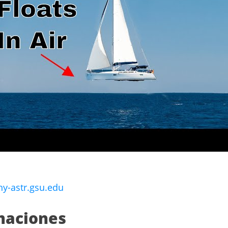
hy-astr.gsu.edu
maciones