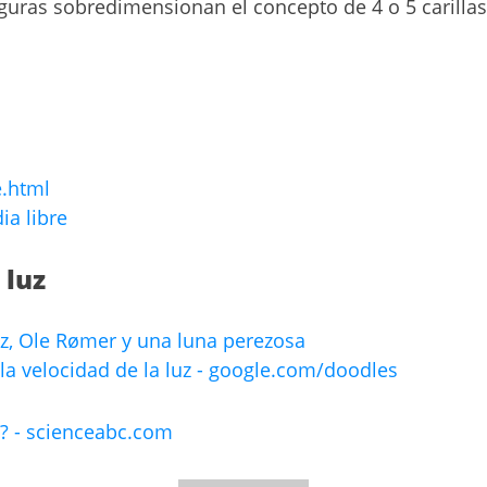
 figuras sobredimensionan el concepto de 4 o 5 carill
e.html
ia libre
 luz
uz, Ole Rømer y una luna perezosa
 la velocidad de la luz - google.com/doodles
? - scienceabc.com