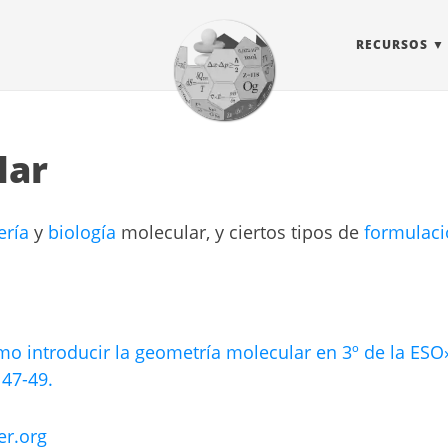
RECURSOS
lar
ería
y
biología
molecular, y ciertos tipos de
formulac
ómo introducir la geometría molecular en 3º de la ESO
 47-49.
er.org