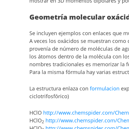
mostrar en 3D momentos dipolares y poten
Geometría molecular oxáci
Se incluyen ejemplos con enlaces que m
A veces los oxácidos se muestran como c
provenía de número de moléculas de agu
los átomos dentro de la molécula con lo
nombres tradicionales es memorizar la 
Para la misma fórmula hay varias estruct
La estructura enlaza con
formulacion
exp
ciclotrifosfórico)
HClO
http://www.chemspider.com/Chemic
HClO
http://www.chemspider.com/Chemi
2
HClO
http://www.chemspider.com/Chemi