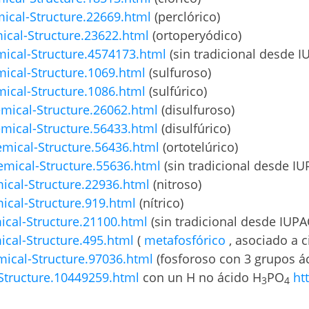
cal-Structure.22669.html
(perclórico)
cal-Structure.23622.html
(ortoperyódico)
cal-Structure.4574173.html
(sin tradicional desde I
cal-Structure.1069.html
(sulfuroso)
cal-Structure.1086.html
(sulfúrico)
ical-Structure.26062.html
(disulfuroso)
ical-Structure.56433.html
(disulfúrico)
ical-Structure.56436.html
(ortotelúrico)
mical-Structure.55636.html
(sin tradicional desde IU
cal-Structure.22936.html
(nitroso)
cal-Structure.919.html
(nítrico)
cal-Structure.21100.html
(sin tradicional desde IUPA
cal-Structure.495.html
(
metafosfórico
, asociado a c
cal-Structure.97036.html
(fosforoso con 3 grupos ác
tructure.10449259.html
con un H no ácido H
PO
ht
3
4