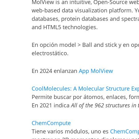
MolView is an intuitive, Open-Source w
web-based data visualization platform. 
databases, protein databases and spectra
and HTML5 technologies.
En opción model > Ball and stick y en op
electrostático.
En 2024 enlanzan
App MolView
CoolMolecules: A Molecular Structure Ex
Permite buscar por átomos, enlaces, fo
En 2021 indica
All of the 962 structures in
ChemCompute
Tiene varios módulos, uno es
ChemComput