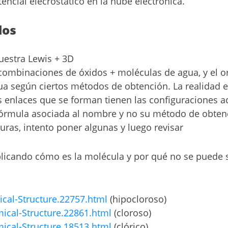
cial elecrostático en la nube electrónica.
dos
uestra Lewis + 3D
ombinaciones de óxidos + moléculas de agua, y el o
a según ciertos métodos de obtención. La realidad 
s enlaces que se forman tienen las configuraciones 
fórmula asociada al nombre y no su método de obten
uras, intento poner algunas y luego revisar
licando cómo es la molécula y por qué no se puede si
al-Structure.22757.html
(hipocloroso)
cal-Structure.22861.html
(cloroso)
cal-Structure.18513.html
(clórico)