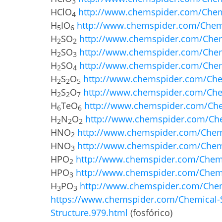
3
HClO
http://www.chemspider.com/Chemi
4
H
IO
http://www.chemspider.com/Chemi
5
6
H
SO
http://www.chemspider.com/Chemi
2
2
H
SO
http://www.chemspider.com/Chemi
2
3
H
SO
http://www.chemspider.com/Chemi
2
4
H
S
O
http://www.chemspider.com/Chem
2
2
5
H
S
O
http://www.chemspider.com/Chem
2
2
7
H
TeO
http://www.chemspider.com/Chem
6
6
H
N
O
http://www.chemspider.com/Che
2
2
2
HNO
http://www.chemspider.com/Chemi
2
HNO
http://www.chemspider.com/Chemi
3
HPO
http://www.chemspider.com/Chemi
2
HPO
http://www.chemspider.com/Chemi
3
H
PO
http://www.chemspider.com/Chemi
3
3
https://www.chemspider.com/Chemical-S
Structure.979.html
(fosfórico)