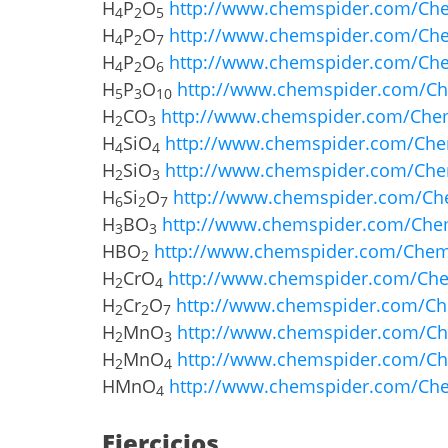
H
P
O
http://www.chemspider.com/Chem
4
2
5
H
P
O
http://www.chemspider.com/Chem
4
2
7
H
P
O
http://www.chemspider.com/Chem
4
2
6
H
P
O
http://www.chemspider.com/Che
5
3
10
H
CO
http://www.chemspider.com/Chemi
2
3
H
SiO
http://www.chemspider.com/Chem
4
4
H
SiO
http://www.chemspider.com/Chem
2
3
H
Si
O
http://www.chemspider.com/Che
6
2
7
H
BO
http://www.chemspider.com/Chem
3
3
HBO
http://www.chemspider.com/Chemi
2
H
CrO
http://www.chemspider.com/Chem
2
4
H
Cr
O
http://www.chemspider.com/Che
2
2
7
H
MnO
http://www.chemspider.com/Che
2
3
H
MnO
http://www.chemspider.com/Che
2
4
HMnO
http://www.chemspider.com/Chem
4
Ejercicios