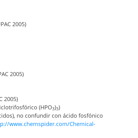
UPAC 2005)
PAC 2005)
C 2005)
iclotrifosfórico (HPO
)
)
3
3
idos), no confundir con ácido fosfónico
tp://www.chemspider.com/Chemical-