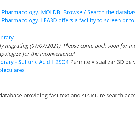
 Pharmacology. MOLDB. Browse / Search the database
Pharmacology. LEA3D offers a facility to screen or t
ibrary
ly migrating (07/07/2021). Please come back soon for m
apologize for the inconvenience!
brary - Sulfuric Acid H2SO4
Permite visualizar 3D de 
oleculares
atabase providing fast text and structure search acce