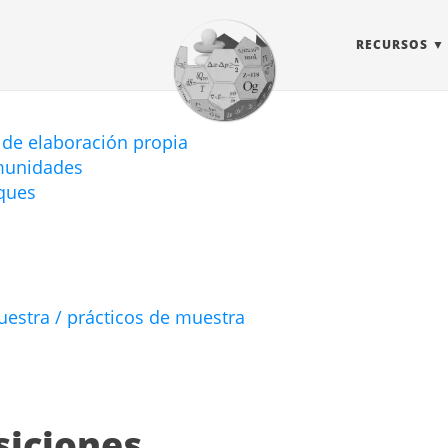
RECURSOS
 de elaboración propia
omunidades
oques
estra / prácticos de muestra
siciones