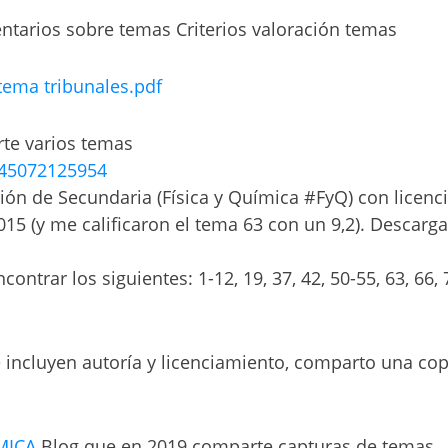
ntarios sobre temas Criterios valoración temas
 tema tribunales.pdf
te varios temas
845072125954
n de Secundaria (Física y Química #FyQ) con licenci
15 (y me calificaron el tema 63 con un 9,2). Descarga
ntrar los siguientes: 1-12, 19, 37, 42, 50-55, 63, 66, 
e incluyen autoría y licenciamiento, comparto una cop
MICA
Blog que en 2019 comparte capturas de temas