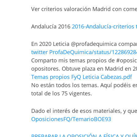
Ver criterios valoración Madrid con come
Andalucía 2016
2016-Andalucía-criterios
En 2020 Leticia @profadequimica compar
twitter ProfaDeQuimica/status/1228692
Comparto mis temas propios de #oposició
opositores. Obtuve plaza en Madrid en 20
Temas propios FyQ Leticia Cabezas.pdf
No están todos los temas. Aquí podéis enco
total de los 75 vigentes.
Dado el interés de esos materiales, y qu
OposicionesFQ/TemarioBOE93
PREPARAR LA OPOSICIÓN A FÍSICA Y QUÍ