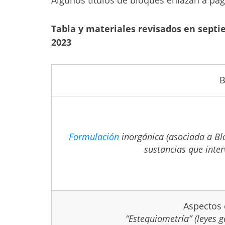
Algunos títulos de bloques enlazan a pá
Tabla y materiales revisados en septi
2023
B
Formulación
inorgánica (asociada a Bl
sustancias que inte
Aspectos 
“Estequiometría” (leyes g