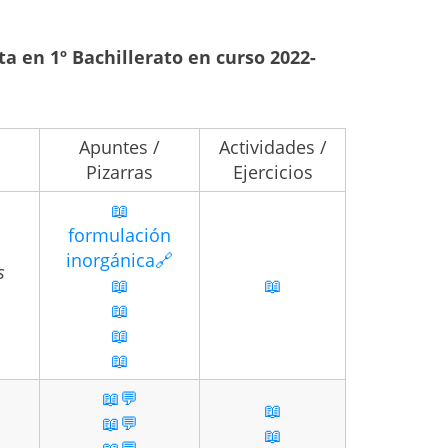
 en 1º Bachillerato en curso 2022-
Apuntes /
Actividades /
Pizarras
Ejercicios
📖
formulación
inorgánica🔗
s
📖
📖
📖
📖
📖
📖💬
📖
📖💬
📖