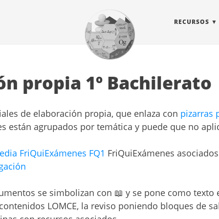
RECURSOS
n propia 1º Bachilerato
iales de elaboración propia, que enlaza con
pizarras 
ces están agrupados por temática y puede que no apliq
ipedia FriQuiExámenes FQ1
FriQuiExámenes asociados a
igación
cumentos se simbolizan con 📖 y se pone como texto
de contenidos LOMCE, la reviso poniendo bloques de 