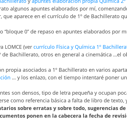
Bachillerato
y
apuntes elaboración propia Química 2º 
lerato algunos apuntes elaborados por mí, comenzan
 que aparece en el currículo de 1º de Bachillerato q
mo “bloque 0” de repaso en apuntes elaborados por m
va LOMCE (ver
currículo Física y Química 1º Bachille
de Bachillerato, otros en general a cinemática …el obj
n propia asociados a 1º Bachillerato en varios apart
ción
… y los enlazo, con el tiempo intentaré poner u
puntes son densos, tipo de letra pequeña y ocupan po
 como referencia básica a falta de libro de texto, y
rios sobre erratas y sobre todo, sugerencias de 
cumentos ponen en la cabecera la fecha de revisi