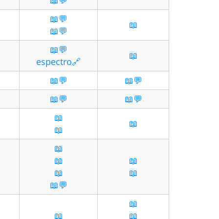
📖💬
📖💬
📖
📖💬
📖💬
📖
espectro🔗
📖💬
📖💬
📖💬
📖💬
📖
📖
📖
📖
📖
📖
📖
📖
📖💬
📖
📖
📖