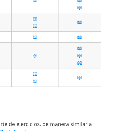
📖
📖
📖
📖
📖
📖
📖
📖
📖
📖
📖
📖
📖
📖
📖
arte de ejercicios, de manera similar a