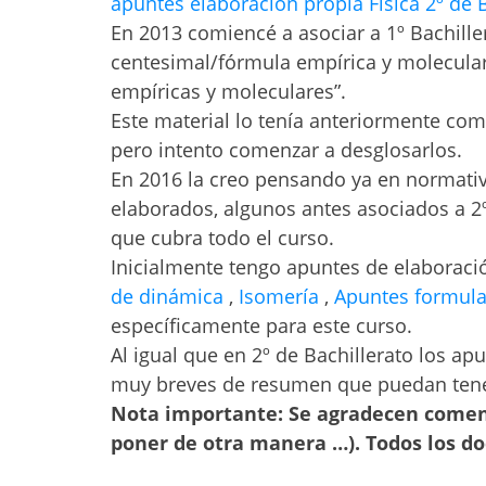
apuntes elaboración propia Física 2º de 
En 2013 comiencé a asociar a 1º Bachil
centesimal/fórmula empírica y molecular,
empíricas y moleculares”.
Este material lo tenía anteriormente co
pero intento comenzar a desglosarlos.
En 2016 la creo pensando ya en normati
elaborados, algunos antes asociados a 2º 
que cubra todo el curso.
Inicialmente tengo apuntes de elaboració
de dinámica
,
Isomería
,
Apuntes formula
específicamente para este curso.
Al igual que en 2º de Bachillerato los a
muy breves de resumen que puedan tenerse
Nota importante: Se agradecen comenta
poner de otra manera …). Todos los do