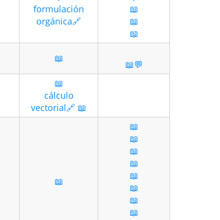
formulación
📖
orgánica🔗
📖
📖
📖
📖💬
📖
cálculo
vectorial🔗
📖
📖
📖
📖
📖
📖
📖
📖
📖
📖