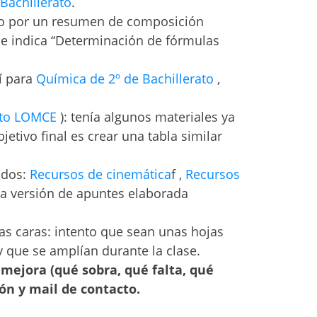
Bachillerato
.
do por un resumen de composición
ue indica “Determinación de fórmulas
í para
Química de 2º de Bachillerato
,
rato LOMCE
): tenía algunos materiales ya
etivo final es crear una tabla similar
ados:
Recursos de cinemática
f ,
Recursos
na versión de apuntes elaborada
cas caras: intento que sean unas hojas
 que se amplían durante la clase.
mejora (qué sobra, qué falta, qué
ón y mail de contacto.