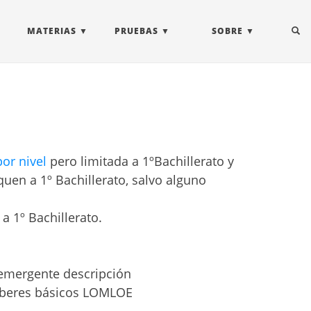
MATERIAS
PRUEBAS
SOBRE
por nivel
pero limitada a 1ºBachillerato y
uen a 1º Bachillerato, salvo alguno
 1º Bachillerato.
 emergente descripción
saberes básicos LOMLOE