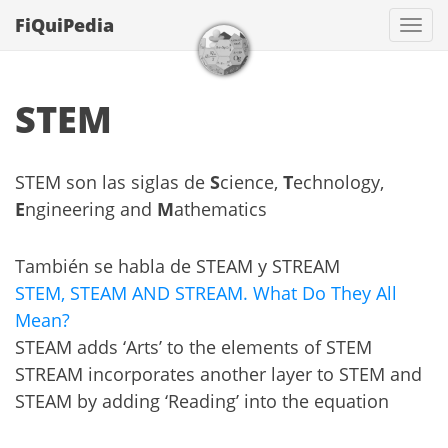
FiQuiPedia
Con
STEM
STEM son las siglas de
S
cience,
T
echnology,
E
ngineering and
M
athematics
También se habla de STEAM y STREAM
STEM, STEAM AND STREAM. What Do They All
Mean?
STEAM adds ‘Arts’ to the elements of STEM
STREAM incorporates another layer to STEM and
STEAM by adding ‘Reading’ into the equation